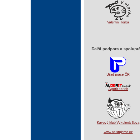
Valentin Horba
Další podpora a spolupr
Uřad práce ČR
Algorit czech
Kávový klub Vykulená Sova
www.asistujeme.cz