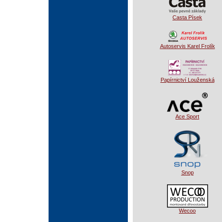
Casta Písek
Autoservis Karel Frolík
Papírnictví Louženská
Ace Sport
Snop
Wecoo