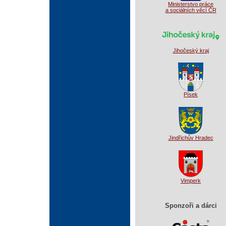
Ministerstvo práce
a sociálních věcí ČR
Jihočeský kraj
Písek
Jindřichův Hradec
Vimperk
Sponzoři a dárci